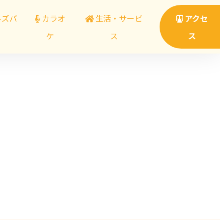
ルズバ
カラオ
生活・サービ
アクセ
ケ
ス
ス