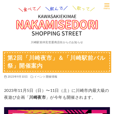
コ
ン
テ
ン
ツ
へ
川崎駅前仲見世通商店街からのお知らせ
移
動
第2回「川崎夜市」＆「川崎駅前バル
祭」開催案内
2023年9月10日
イベント開催情報
2023年11月5日（日）〜11日（土）に川崎市内最大級の
夜遊び企画「
川崎夜市
」が今年も開催されます。