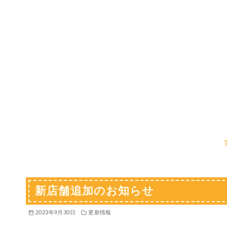
コ
ン
テ
ン
ツ
へ
移
動
新店舗追加のお知らせ
2023年9月30日
更新情報